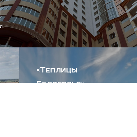
1.
«Теплицы
Белогорья»