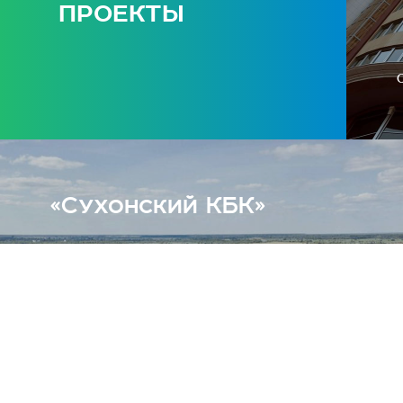
проекты
0
«Сухонский КБК»